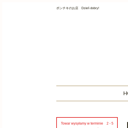
ポンチキのお店 Dzień dobry!
H
Towar wysyłamy w terminie 2 - 5