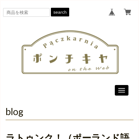
search
Toggle
navigati
blog
ラトゥンク！（ポーランド語