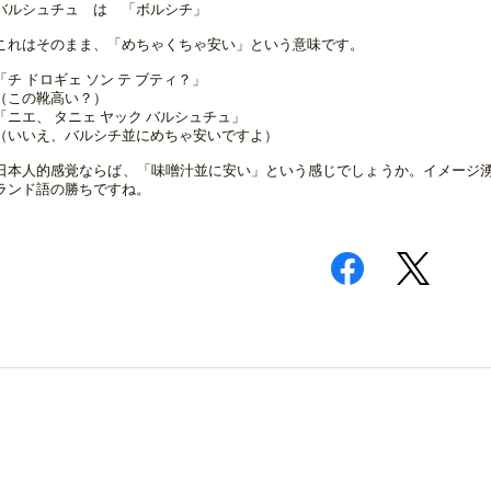
バルシュチュ は 「ボルシチ」
これはそのまま、「めちゃくちゃ安い」という意味です。
「チ ドロギェ ソン テ ブティ？」
（この靴高い？）
「ニエ、 タニェ ヤック バルシュチュ」
（いいえ、バルシチ並にめちゃ安いですよ）
日本人的感覚ならば、「味噌汁並に安い」という感じでしょうか。イメージ
ランド語の勝ちですね。