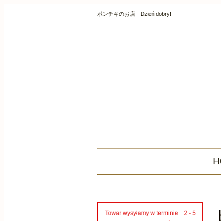
ポンチキのお店 Dzień dobry!
H
Towar wysyłamy w terminie 2 - 5