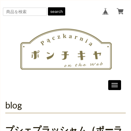
search
Toggle
navigati
blog
プシェプラッシャム（ポーラ