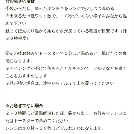
☆
お急ぎの場合
①
袋からだし、凍ったポンチキをレンジで少しづつ温める
※
出来るだけ低ワット数で、１０秒づつくらい様子をみながら温
めて下さい
触ってほんのり温かく柔らかさが戻っている程度が目安です（計
３０秒程度）
②
その後お好みでトースターで１分ほど温めると、揚げたての食
感になります。
※
アイシングが溶けて落ちることがあるので、アルミなどを敷く
ことをおすすめします
※
熱が強い場合は、途中からアルミで上を覆ってください
☆
お急ぎでない場合
２－３時間ほど常温解凍した後、袋から出し、お好みでレンジま
たはトースターで温めてください。
レンジは１０秒～２０秒ほどでふわふわになります。