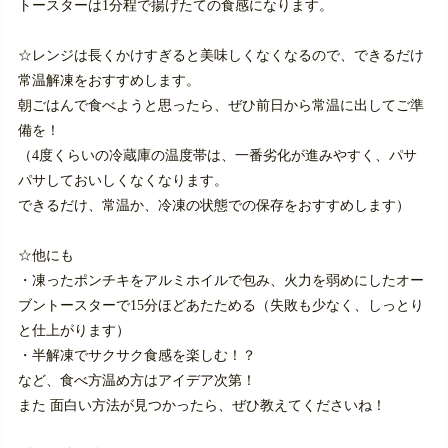
トースターは
1
分程で揚げたての食感になります。
☆レンジは長くかけすぎると美味しくなくなるので、できるだけ
常温解凍をおすすめします。
朝ごはんで食べようと思ったら、ぜひ前日から常温に出してご準
備を！
（4度くらいの冷蔵庫の温度帯は、一番劣化が進みやすく、パサ
パサしておいしくなくなります。
できるだけ、常温か、冷凍の状態での保存をおすすめします）
☆他にも
・凍ったポンチキをアルミホイルで包み、火力を弱めにしたオー
ブントースターで15分ほどあたためる（失敗も少なく、しっとり
と仕上がります）
・半解凍でサクサク食感を楽しむ！？
など、食べ方温め方はアイデア次第！
また 面白い方法が見つかったら、ぜひ教えてくださいね！