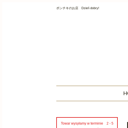
ポンチキのお店 Dzień dobry!
H
Towar wysyłamy w terminie 2 - 5