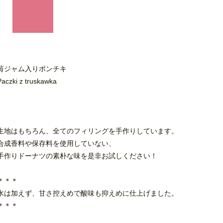
苺ジャム入りポンチキ
Paczki z truskawka
生地はもちろん、全てのフィリングを手作りしています。
合成香料や保存料を使用していない、
手作りドーナツの素朴な味を是非お試しください！
＊＊＊
水は加えず、甘さ控えめで酸味も抑えめに仕上げました。
＊＊＊